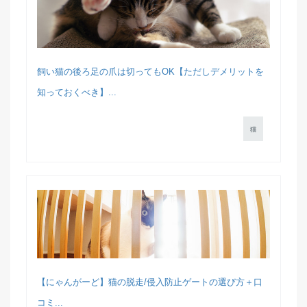
飼い猫の後ろ足の爪は切ってもOK【ただしデメリットを
知っておくべき】...
猫
【にゃんがーど】猫の脱走/侵入防止ゲートの選び方＋口
コミ...