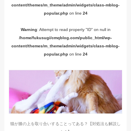
content/themes/m_theme/admin/widgets/class-mblog-
popular.php
on line
24
Warning
: Attempt to read property "ID" on null in
/home/fukusugi/cmqblog.com/public_html/wp-
content/themes/m_theme/admin/widgets/class-mblog-
popular.php
on line
24
猫が膝の上を取り合いすることってある？【対処法も解説し