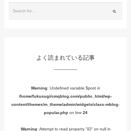
よく読まれている記事
Warning
: Undefined variable $post in
/home/fukusugi/cmqblog.com/public_html/wp-
content/themes/m_theme/admin/widgets/class-mblog-
popular.php
on line
24
Warning
: Attempt to read property "ID" on null in