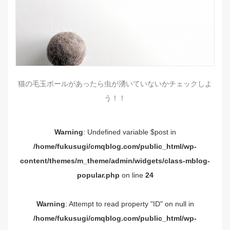
猫の毛玉ボールがあったら虫が湧いていないかチェックしよ
う！！
Warning
: Undefined variable $post in
/home/fukusugi/cmqblog.com/public_html/wp-
content/themes/m_theme/admin/widgets/class-mblog-
popular.php
on line
24
Warning
: Attempt to read property "ID" on null in
/home/fukusugi/cmqblog.com/public_html/wp-