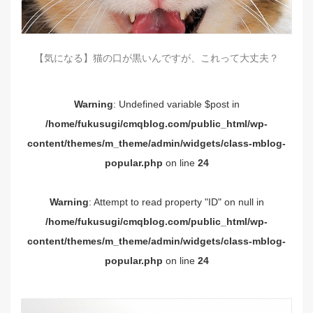
【気になる】猫の口が黒いんですが、これって大丈夫？
Warning
: Undefined variable $post in
/home/fukusugi/cmqblog.com/public_html/wp-
content/themes/m_theme/admin/widgets/class-mblog-
popular.php
on line
24
Warning
: Attempt to read property "ID" on null in
/home/fukusugi/cmqblog.com/public_html/wp-
content/themes/m_theme/admin/widgets/class-mblog-
popular.php
on line
24