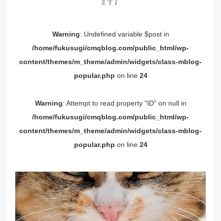
ます】
Warning
: Undefined variable $post in
/home/fukusugi/cmqblog.com/public_html/wp-
content/themes/m_theme/admin/widgets/class-mblog-
popular.php
on line
24
Warning
: Attempt to read property "ID" on null in
/home/fukusugi/cmqblog.com/public_html/wp-
content/themes/m_theme/admin/widgets/class-mblog-
popular.php
on line
24