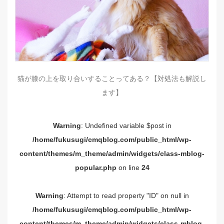
猫が膝の上を取り合いすることってある？【対処法も解説し
ます】
Warning
: Undefined variable $post in
/home/fukusugi/cmqblog.com/public_html/wp-
content/themes/m_theme/admin/widgets/class-mblog-
popular.php
on line
24
Warning
: Attempt to read property "ID" on null in
/home/fukusugi/cmqblog.com/public_html/wp-
content/themes/m_theme/admin/widgets/class-mblog-