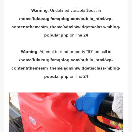
Warning
: Undefined variable $post in
/home/fukusugi/cmqblog.com/public_html/wp-
content/themes/m_theme/admin/widgets/class-mblog-
popular.php
on line
24
Warning
: Attempt to read property "ID" on null in
/home/fukusugi/cmqblog.com/public_html/wp-
content/themes/m_theme/admin/widgets/class-mblog-
popular.php
on line
24