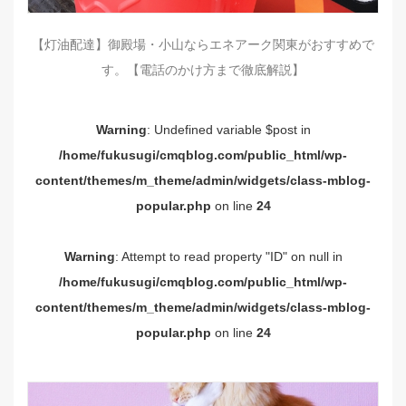
【灯油配達】御殿場・小山ならエネアーク関東がおすすめで
す。【電話のかけ方まで徹底解説】
Warning
: Undefined variable $post in
/home/fukusugi/cmqblog.com/public_html/wp-
content/themes/m_theme/admin/widgets/class-mblog-
popular.php
on line
24
Warning
: Attempt to read property "ID" on null in
/home/fukusugi/cmqblog.com/public_html/wp-
content/themes/m_theme/admin/widgets/class-mblog-
popular.php
on line
24