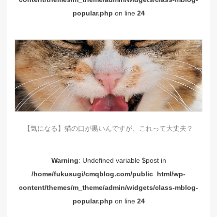
popular.php
on line
24
【気になる】猫の口が黒いんですが、これって大丈夫？
Warning
: Undefined variable $post in
/home/fukusugi/cmqblog.com/public_html/wp-
content/themes/m_theme/admin/widgets/class-mblog-
popular.php
on line
24