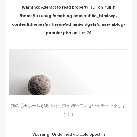
Warning
: Attempt to read property "ID" on null in
/home/fukusugi/cmqblog.com/public_html/wp-
content/themes/m_theme/admin/widgets/class-mblog-
popular.php
on line
24
猫の毛玉ボールがあったら虫が湧いていないかチェックしよ
う！！
Warning
: Undefined variable $post in