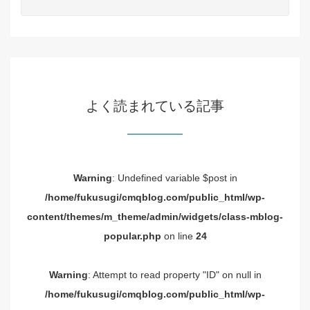
よく読まれている記事
Warning
: Undefined variable $post in
/home/fukusugi/cmqblog.com/public_html/wp-
content/themes/m_theme/admin/widgets/class-mblog-
popular.php
on line
24
Warning
: Attempt to read property "ID" on null in
/home/fukusugi/cmqblog.com/public_html/wp-