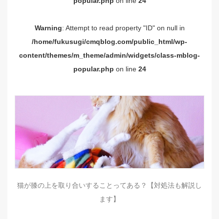
popular.php
on line
24
Warning
: Attempt to read property "ID" on null in
/home/fukusugi/cmqblog.com/public_html/wp-
content/themes/m_theme/admin/widgets/class-mblog-
popular.php
on line
24
猫が膝の上を取り合いすることってある？【対処法も解説し
ます】