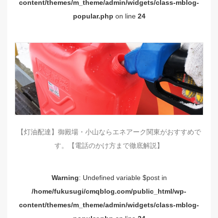
content/themes/m_theme/admin/widgets/class-mblog-
popular.php
on line
24
【灯油配達】御殿場・小山ならエネアーク関東がおすすめで
す。【電話のかけ方まで徹底解説】
Warning
: Undefined variable $post in
/home/fukusugi/cmqblog.com/public_html/wp-
content/themes/m_theme/admin/widgets/class-mblog-