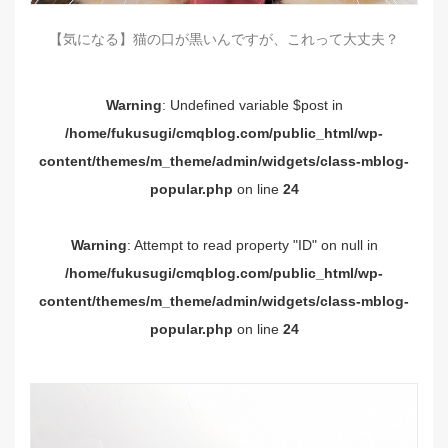
【気になる】猫の口が黒いんですが、これって大丈夫？
Warning
: Undefined variable $post in
/home/fukusugi/cmqblog.com/public_html/wp-
content/themes/m_theme/admin/widgets/class-mblog-
popular.php
on line
24
Warning
: Attempt to read property "ID" on null in
/home/fukusugi/cmqblog.com/public_html/wp-
content/themes/m_theme/admin/widgets/class-mblog-
popular.php
on line
24