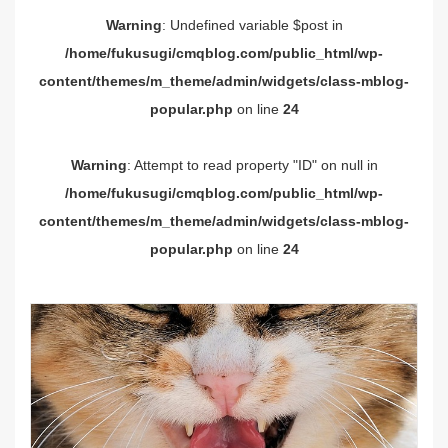
Warning
: Undefined variable $post in
/home/fukusugi/cmqblog.com/public_html/wp-
content/themes/m_theme/admin/widgets/class-mblog-
popular.php
on line
24
Warning
: Attempt to read property "ID" on null in
/home/fukusugi/cmqblog.com/public_html/wp-
content/themes/m_theme/admin/widgets/class-mblog-
popular.php
on line
24