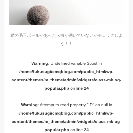
猫の毛玉ボールがあったら虫が湧いていないかチェックしよ
う！！
Warning
: Undefined variable $post in
/home/fukusugi/cmqblog.com/public_html/wp-
content/themes/m_theme/admin/widgets/class-mblog-
popular.php
on line
24
Warning
: Attempt to read property "ID" on null in
/home/fukusugi/cmqblog.com/public_html/wp-
content/themes/m_theme/admin/widgets/class-mblog-
popular.php
on line
24