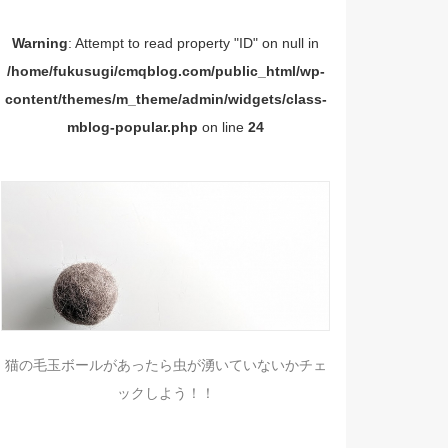
Warning
: Attempt to read property "ID" on null in
/home/fukusugi/cmqblog.com/public_html/wp-
content/themes/m_theme/admin/widgets/class-
mblog-popular.php
on line
24
猫の毛玉ボールがあったら虫が湧いていないかチェ
ックしよう！！