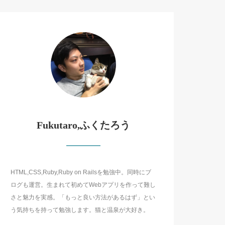
Fukutaro,ふくたろう
HTML,CSS,Ruby,Ruby on Railsを勉強中。同時にブ
ログも運営。生まれて初めてWebアプリを作って難し
さと魅力を実感。「もっと良い方法があるはず」とい
う気持ちを持って勉強します。猫と温泉が大好き。