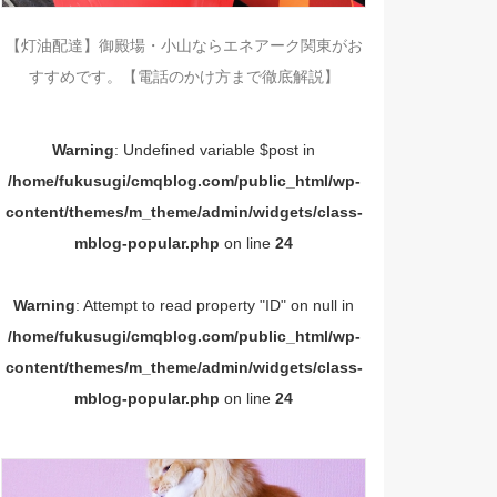
【灯油配達】御殿場・小山ならエネアーク関東がお
すすめです。【電話のかけ方まで徹底解説】
Warning
: Undefined variable $post in
/home/fukusugi/cmqblog.com/public_html/wp-
content/themes/m_theme/admin/widgets/class-
mblog-popular.php
on line
24
Warning
: Attempt to read property "ID" on null in
/home/fukusugi/cmqblog.com/public_html/wp-
content/themes/m_theme/admin/widgets/class-
mblog-popular.php
on line
24