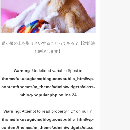
猫が膝の上を取り合いすることってある？【対処法
も解説します】
Warning
: Undefined variable $post in
/home/fukusugi/cmqblog.com/public_html/wp-
content/themes/m_theme/admin/widgets/class-
mblog-popular.php
on line
24
Warning
: Attempt to read property "ID" on null in
/home/fukusugi/cmqblog.com/public_html/wp-
content/themes/m_theme/admin/widgets/class-