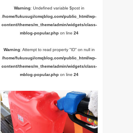
Warning
: Undefined variable $post in
/home/fukusugi/cmqblog.com/public_html/wp-
content/themes/m_theme/admin/widgets/class-
mblog-popular.php
on line
24
Warning
: Attempt to read property "ID" on null in
/home/fukusugi/cmqblog.com/public_html/wp-
content/themes/m_theme/admin/widgets/class-
mblog-popular.php
on line
24