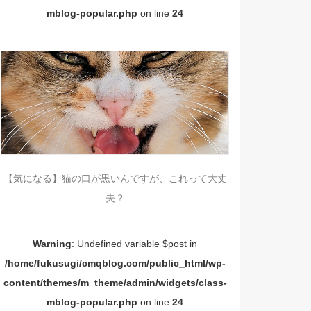
mblog-popular.php
on line
24
【気になる】猫の口が黒いんですが、これって大丈
夫？
Warning
: Undefined variable $post in
/home/fukusugi/cmqblog.com/public_html/wp-
content/themes/m_theme/admin/widgets/class-
mblog-popular.php
on line
24