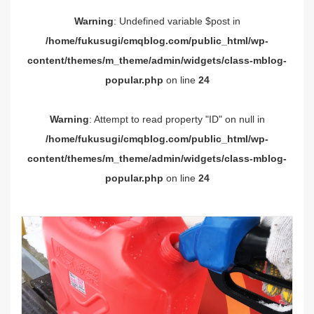
Warning
: Undefined variable $post in
/home/fukusugi/cmqblog.com/public_html/wp-
content/themes/m_theme/admin/widgets/class-mblog-
popular.php
on line
24
Warning
: Attempt to read property "ID" on null in
/home/fukusugi/cmqblog.com/public_html/wp-
content/themes/m_theme/admin/widgets/class-mblog-
popular.php
on line
24