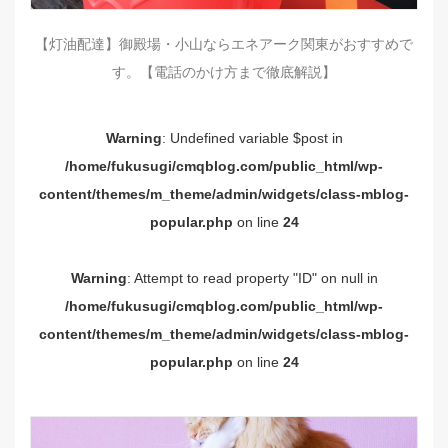
【灯油配達】御殿場・小山ならエネアーク関東がおすすめで
す。【電話のかけ方まで徹底解説】
Warning
: Undefined variable $post in
/home/fukusugi/cmqblog.com/public_html/wp-
content/themes/m_theme/admin/widgets/class-mblog-
popular.php
on line
24
Warning
: Attempt to read property "ID" on null in
/home/fukusugi/cmqblog.com/public_html/wp-
content/themes/m_theme/admin/widgets/class-mblog-
popular.php
on line
24