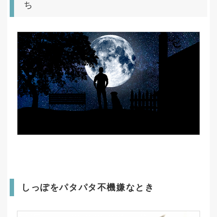
ち
しっぽをパタパタ不機嫌なとき