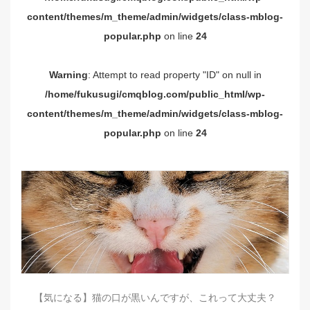
content/themes/m_theme/admin/widgets/class-mblog-
popular.php
on line
24
Warning
: Attempt to read property "ID" on null in
/home/fukusugi/cmqblog.com/public_html/wp-
content/themes/m_theme/admin/widgets/class-mblog-
popular.php
on line
24
【気になる】猫の口が黒いんですが、これって大丈夫？