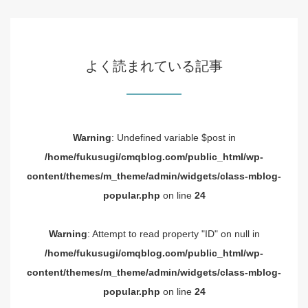
よく読まれている記事
Warning
: Undefined variable $post in
/home/fukusugi/cmqblog.com/public_html/wp-
content/themes/m_theme/admin/widgets/class-mblog-
popular.php
on line
24
Warning
: Attempt to read property "ID" on null in
/home/fukusugi/cmqblog.com/public_html/wp-
content/themes/m_theme/admin/widgets/class-mblog-
popular.php
on line
24