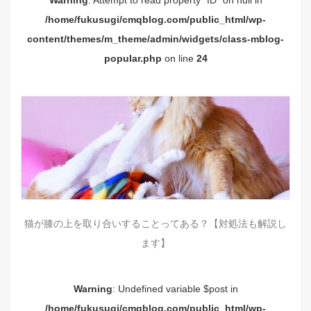
Warning
: Attempt to read property "ID" on null in
/home/fukusugi/cmqblog.com/public_html/wp-
content/themes/m_theme/admin/widgets/class-mblog-
popular.php
on line
24
猫が膝の上を取り合いすることってある？【対処法も解説し
ます】
Warning
: Undefined variable $post in
/home/fukusugi/cmqblog.com/public_html/wp-