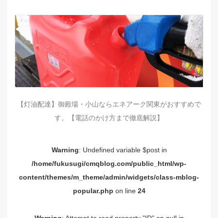
【灯油配達】御殿場・小山ならエネアーク関東がおすすめで
す。【電話のかけ方まで徹底解説】
Warning
: Undefined variable $post in
/home/fukusugi/cmqblog.com/public_html/wp-
content/themes/m_theme/admin/widgets/class-mblog-
popular.php
on line
24