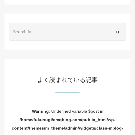
よく読まれている記事
Warning
: Undefined variable $post in
/home/fukusugi/cmqblog.com/public_html/wp-
content/themes/m_theme/admin/widgets/class-mblog-