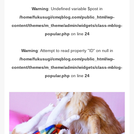
Warning
: Undefined variable $post in
/home/fukusugi/cmqblog.com/public_html/wp-
content/themes/m_theme/admin/widgets/class-mblog-
popular.php
on line
24
Warning
: Attempt to read property "ID" on null in
/home/fukusugi/cmqblog.com/public_html/wp-
content/themes/m_theme/admin/widgets/class-mblog-
popular.php
on line
24