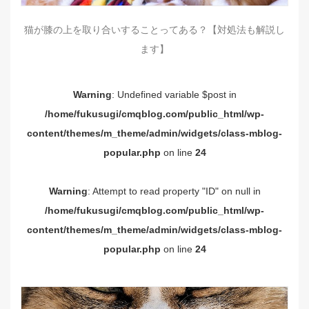
猫が膝の上を取り合いすることってある？【対処法も解説し
ます】
Warning
: Undefined variable $post in
/home/fukusugi/cmqblog.com/public_html/wp-
content/themes/m_theme/admin/widgets/class-mblog-
popular.php
on line
24
Warning
: Attempt to read property "ID" on null in
/home/fukusugi/cmqblog.com/public_html/wp-
content/themes/m_theme/admin/widgets/class-mblog-
popular.php
on line
24