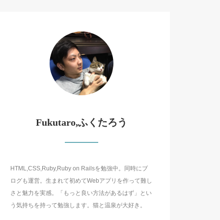
Fukutaro,ふくたろう
HTML,CSS,Ruby,Ruby on Railsを勉強中。同時にブ
ログも運営。生まれて初めてWebアプリを作って難し
さと魅力を実感。「もっと良い方法があるはず」とい
う気持ちを持って勉強します。猫と温泉が大好き。