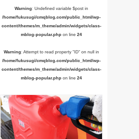
Warning
: Undefined variable $post in
/home/fukusugi/cmqblog.com/public_html/wp-
content/themes/m_theme/admin/widgets/class-
mblog-popular.php
on line
24
Warning
: Attempt to read property "ID" on null in
/home/fukusugi/cmqblog.com/public_html/wp-
content/themes/m_theme/admin/widgets/class-
mblog-popular.php
on line
24