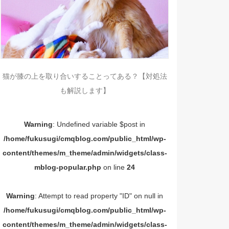
猫が膝の上を取り合いすることってある？【対処法
も解説します】
Warning
: Undefined variable $post in
/home/fukusugi/cmqblog.com/public_html/wp-
content/themes/m_theme/admin/widgets/class-
mblog-popular.php
on line
24
Warning
: Attempt to read property "ID" on null in
/home/fukusugi/cmqblog.com/public_html/wp-
content/themes/m_theme/admin/widgets/class-