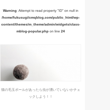
Warning
: Attempt to read property "ID" on null in
/home/fukusugi/cmqblog.com/public_html/wp-
content/themes/m_theme/admin/widgets/class-
mblog-popular.php
on line
24
猫の毛玉ボールがあったら虫が湧いていないかチェ
ックしよう！！