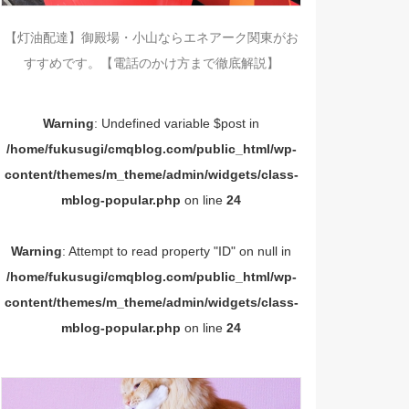
【灯油配達】御殿場・小山ならエネアーク関東がお
すすめです。【電話のかけ方まで徹底解説】
Warning
: Undefined variable $post in
/home/fukusugi/cmqblog.com/public_html/wp-
content/themes/m_theme/admin/widgets/class-
mblog-popular.php
on line
24
Warning
: Attempt to read property "ID" on null in
/home/fukusugi/cmqblog.com/public_html/wp-
content/themes/m_theme/admin/widgets/class-
mblog-popular.php
on line
24