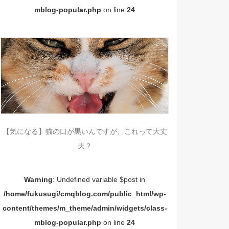
mblog-popular.php
on line
24
【気になる】猫の口が黒いんですが、これって大丈
夫？
Warning
: Undefined variable $post in
/home/fukusugi/cmqblog.com/public_html/wp-
content/themes/m_theme/admin/widgets/class-
mblog-popular.php
on line
24