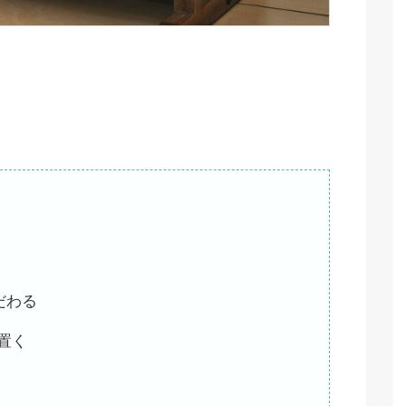
だわる
置く