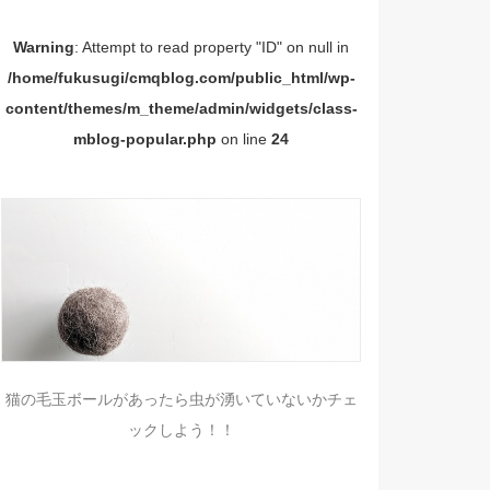
Warning
: Attempt to read property "ID" on null in
/home/fukusugi/cmqblog.com/public_html/wp-
content/themes/m_theme/admin/widgets/class-
mblog-popular.php
on line
24
猫の毛玉ボールがあったら虫が湧いていないかチェ
ックしよう！！