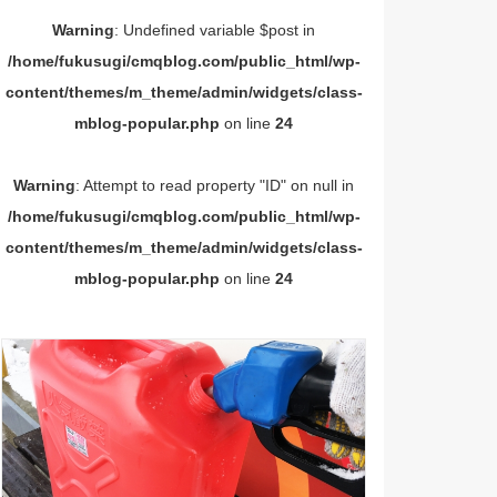
Warning
: Undefined variable $post in
/home/fukusugi/cmqblog.com/public_html/wp-
content/themes/m_theme/admin/widgets/class-
mblog-popular.php
on line
24
Warning
: Attempt to read property "ID" on null in
/home/fukusugi/cmqblog.com/public_html/wp-
content/themes/m_theme/admin/widgets/class-
mblog-popular.php
on line
24