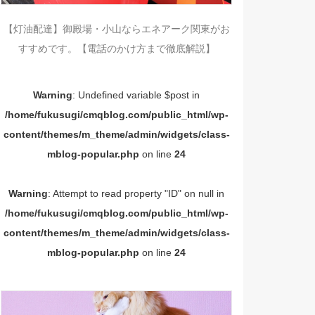
【灯油配達】御殿場・小山ならエネアーク関東がお
すすめです。【電話のかけ方まで徹底解説】
Warning
: Undefined variable $post in
/home/fukusugi/cmqblog.com/public_html/wp-
content/themes/m_theme/admin/widgets/class-
mblog-popular.php
on line
24
Warning
: Attempt to read property "ID" on null in
/home/fukusugi/cmqblog.com/public_html/wp-
content/themes/m_theme/admin/widgets/class-
mblog-popular.php
on line
24