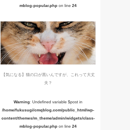
mblog-popular.php
on line
24
【気になる】猫の口が黒いんですが、これって大丈
夫？
Warning
: Undefined variable $post in
/home/fukusugi/cmqblog.com/public_html/wp-
content/themes/m_theme/admin/widgets/class-
mblog-popular.php
on line
24