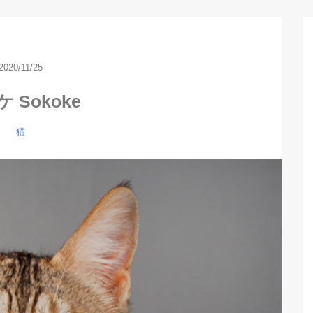
2020/11/25
 Sokoke
猫