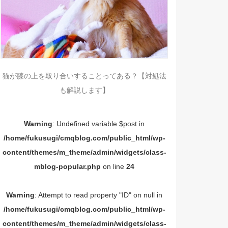
猫が膝の上を取り合いすることってある？【対処法
も解説します】
Warning
: Undefined variable $post in
/home/fukusugi/cmqblog.com/public_html/wp-
content/themes/m_theme/admin/widgets/class-
mblog-popular.php
on line
24
Warning
: Attempt to read property "ID" on null in
/home/fukusugi/cmqblog.com/public_html/wp-
content/themes/m_theme/admin/widgets/class-