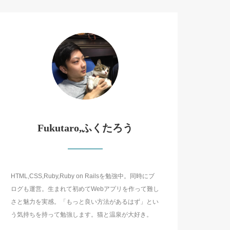
Fukutaro,ふくたろう
HTML,CSS,Ruby,Ruby on Railsを勉強中。同時にブ
ログも運営。生まれて初めてWebアプリを作って難し
さと魅力を実感。「もっと良い方法があるはず」とい
う気持ちを持って勉強します。猫と温泉が大好き。