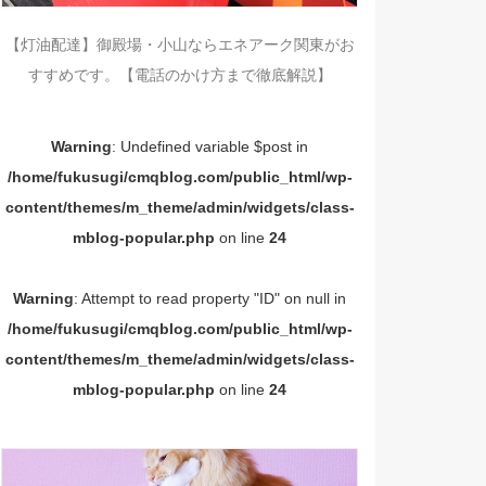
【灯油配達】御殿場・小山ならエネアーク関東がお
すすめです。【電話のかけ方まで徹底解説】
Warning
: Undefined variable $post in
/home/fukusugi/cmqblog.com/public_html/wp-
content/themes/m_theme/admin/widgets/class-
mblog-popular.php
on line
24
Warning
: Attempt to read property "ID" on null in
/home/fukusugi/cmqblog.com/public_html/wp-
content/themes/m_theme/admin/widgets/class-
mblog-popular.php
on line
24