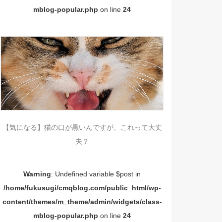
mblog-popular.php
on line
24
【気になる】猫の口が黒いんですが、これって大丈
夫？
Warning
: Undefined variable $post in
/home/fukusugi/cmqblog.com/public_html/wp-
content/themes/m_theme/admin/widgets/class-
mblog-popular.php
on line
24