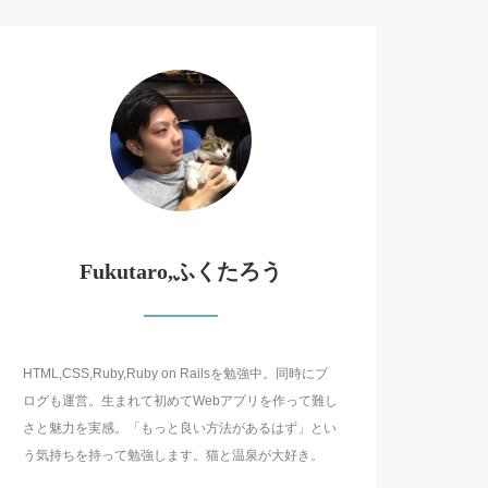
Fukutaro,ふくたろう
HTML,CSS,Ruby,Ruby on Railsを勉強中。同時にブ
ログも運営。生まれて初めてWebアプリを作って難し
さと魅力を実感。「もっと良い方法があるはず」とい
う気持ちを持って勉強します。猫と温泉が大好き。