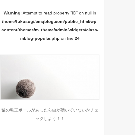
Warning
: Attempt to read property "ID" on null in
/home/fukusugi/cmqblog.com/public_html/wp-
content/themes/m_theme/admin/widgets/class-
mblog-popular.php
on line
24
猫の毛玉ボールがあったら虫が湧いていないかチェ
ックしよう！！