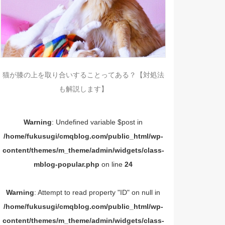
猫が膝の上を取り合いすることってある？【対処法
も解説します】
Warning
: Undefined variable $post in
/home/fukusugi/cmqblog.com/public_html/wp-
content/themes/m_theme/admin/widgets/class-
mblog-popular.php
on line
24
Warning
: Attempt to read property "ID" on null in
/home/fukusugi/cmqblog.com/public_html/wp-
content/themes/m_theme/admin/widgets/class-