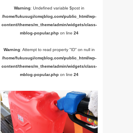
Warning
: Undefined variable $post in
/home/fukusugi/cmqblog.com/public_html/wp-
content/themes/m_theme/admin/widgets/class-
mblog-popular.php
on line
24
Warning
: Attempt to read property "ID" on null in
/home/fukusugi/cmqblog.com/public_html/wp-
content/themes/m_theme/admin/widgets/class-
mblog-popular.php
on line
24