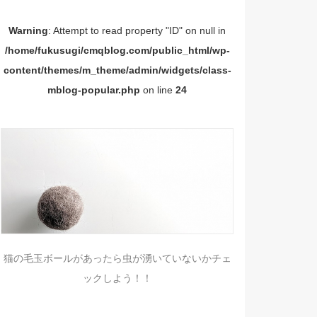
Warning
: Attempt to read property "ID" on null in
/home/fukusugi/cmqblog.com/public_html/wp-
content/themes/m_theme/admin/widgets/class-
mblog-popular.php
on line
24
猫の毛玉ボールがあったら虫が湧いていないかチェ
ックしよう！！