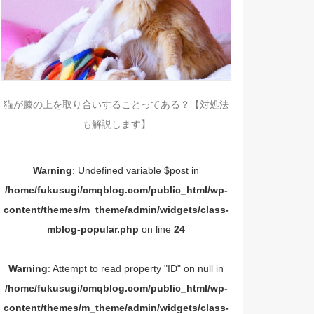
猫が膝の上を取り合いすることってある？【対処法
も解説します】
Warning
: Undefined variable $post in
/home/fukusugi/cmqblog.com/public_html/wp-
content/themes/m_theme/admin/widgets/class-
mblog-popular.php
on line
24
Warning
: Attempt to read property "ID" on null in
/home/fukusugi/cmqblog.com/public_html/wp-
content/themes/m_theme/admin/widgets/class-