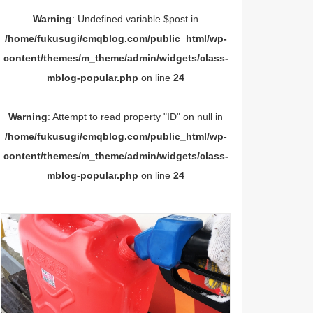
Warning
: Undefined variable $post in
/home/fukusugi/cmqblog.com/public_html/wp-
content/themes/m_theme/admin/widgets/class-
mblog-popular.php
on line
24
Warning
: Attempt to read property "ID" on null in
/home/fukusugi/cmqblog.com/public_html/wp-
content/themes/m_theme/admin/widgets/class-
mblog-popular.php
on line
24