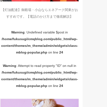
【灯油配達】御殿場・小山ならエネアーク関東がお
すすめです。【電話のかけ方まで徹底解説】
Warning
: Undefined variable $post in
/home/fukusugi/cmqblog.com/public_html/wp-
content/themes/m_theme/admin/widgets/class-
mblog-popular.php
on line
24
Warning
: Attempt to read property "ID" on null in
/home/fukusugi/cmqblog.com/public_html/wp-
content/themes/m_theme/admin/widgets/class-
mblog-popular.php
on line
24