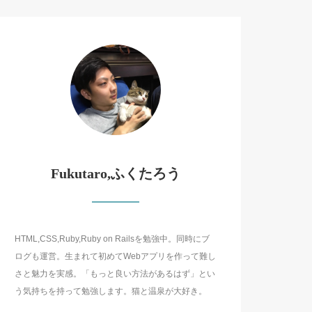
Fukutaro,ふくたろう
HTML,CSS,Ruby,Ruby on Railsを勉強中。同時にブ
ログも運営。生まれて初めてWebアプリを作って難し
さと魅力を実感。「もっと良い方法があるはず」とい
う気持ちを持って勉強します。猫と温泉が大好き。