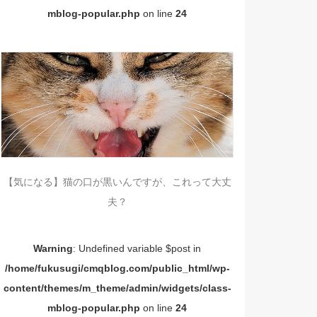
mblog-popular.php
on line
24
【気になる】猫の口が黒いんですが、これって大丈
夫？
Warning
: Undefined variable $post in
/home/fukusugi/cmqblog.com/public_html/wp-
content/themes/m_theme/admin/widgets/class-
mblog-popular.php
on line
24