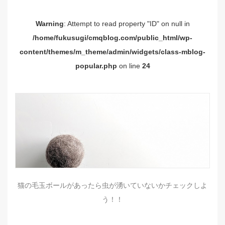
Warning
: Attempt to read property "ID" on null in
/home/fukusugi/cmqblog.com/public_html/wp-
content/themes/m_theme/admin/widgets/class-mblog-
popular.php
on line
24
猫の毛玉ボールがあったら虫が湧いていないかチェックしよ
う！！