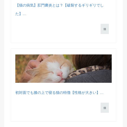
【猫の病気】肛門嚢炎とは？【破裂するギリギリでし
た】...
猫
初対面でも膝の上で寝る猫の特徴【性格が大きい】...
猫