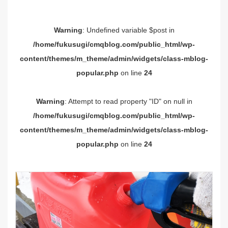
Warning
: Undefined variable $post in
/home/fukusugi/cmqblog.com/public_html/wp-
content/themes/m_theme/admin/widgets/class-mblog-
popular.php
on line
24
Warning
: Attempt to read property "ID" on null in
/home/fukusugi/cmqblog.com/public_html/wp-
content/themes/m_theme/admin/widgets/class-mblog-
popular.php
on line
24