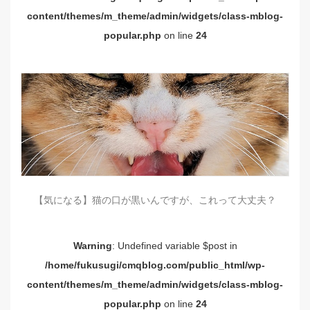
content/themes/m_theme/admin/widgets/class-mblog-
popular.php
on line
24
【気になる】猫の口が黒いんですが、これって大丈夫？
Warning
: Undefined variable $post in
/home/fukusugi/cmqblog.com/public_html/wp-
content/themes/m_theme/admin/widgets/class-mblog-
popular.php
on line
24