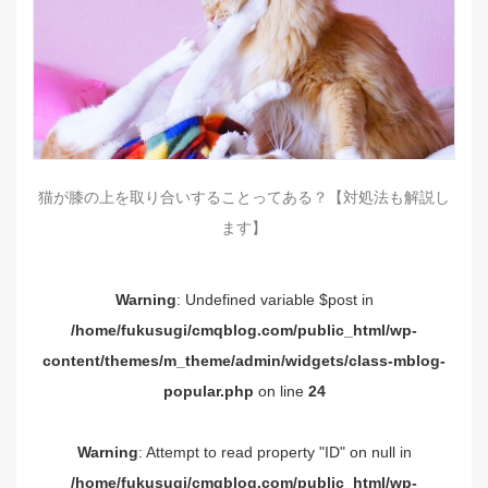
猫が膝の上を取り合いすることってある？【対処法も解説し
ます】
Warning
: Undefined variable $post in
/home/fukusugi/cmqblog.com/public_html/wp-
content/themes/m_theme/admin/widgets/class-mblog-
popular.php
on line
24
Warning
: Attempt to read property "ID" on null in
/home/fukusugi/cmqblog.com/public_html/wp-