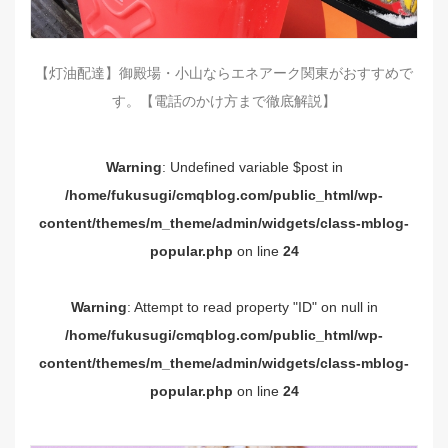
【灯油配達】御殿場・小山ならエネアーク関東がおすすめで
す。【電話のかけ方まで徹底解説】
Warning
: Undefined variable $post in
/home/fukusugi/cmqblog.com/public_html/wp-
content/themes/m_theme/admin/widgets/class-mblog-
popular.php
on line
24
Warning
: Attempt to read property "ID" on null in
/home/fukusugi/cmqblog.com/public_html/wp-
content/themes/m_theme/admin/widgets/class-mblog-
popular.php
on line
24