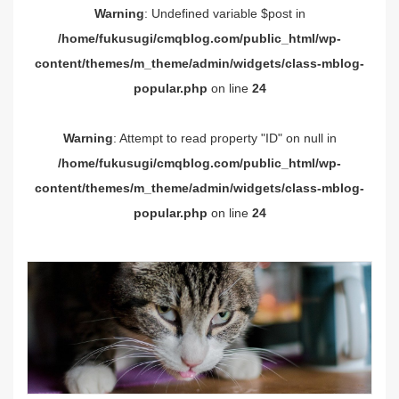
Warning
: Undefined variable $post in
/home/fukusugi/cmqblog.com/public_html/wp-
content/themes/m_theme/admin/widgets/class-mblog-
popular.php
on line
24
Warning
: Attempt to read property "ID" on null in
/home/fukusugi/cmqblog.com/public_html/wp-
content/themes/m_theme/admin/widgets/class-mblog-
popular.php
on line
24