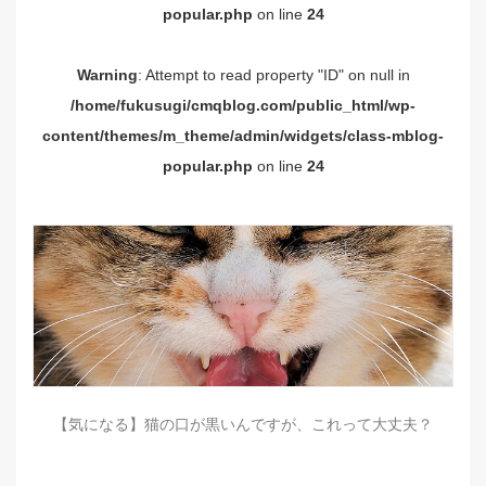
popular.php
on line
24
Warning
: Attempt to read property "ID" on null in
/home/fukusugi/cmqblog.com/public_html/wp-
content/themes/m_theme/admin/widgets/class-mblog-
popular.php
on line
24
【気になる】猫の口が黒いんですが、これって大丈夫？