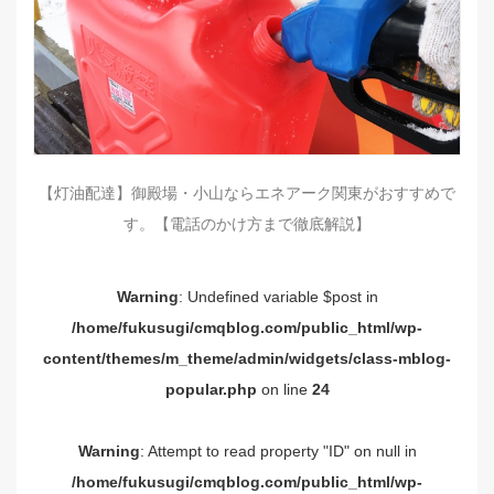
【灯油配達】御殿場・小山ならエネアーク関東がおすすめで
す。【電話のかけ方まで徹底解説】
Warning
: Undefined variable $post in
/home/fukusugi/cmqblog.com/public_html/wp-
content/themes/m_theme/admin/widgets/class-mblog-
popular.php
on line
24
Warning
: Attempt to read property "ID" on null in
/home/fukusugi/cmqblog.com/public_html/wp-