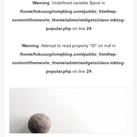
Warning
: Undefined variable $post in
/home/fukusugi/cmqblog.com/public_html/wp-
content/themes/m_theme/admin/widgets/class-mblog-
popular.php
on line
24
Warning
: Attempt to read property "ID" on null in
/home/fukusugi/cmqblog.com/public_html/wp-
content/themes/m_theme/admin/widgets/class-mblog-
popular.php
on line
24