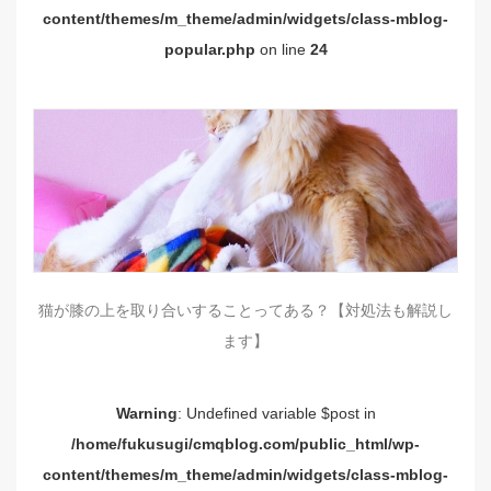
content/themes/m_theme/admin/widgets/class-mblog-
popular.php
on line
24
猫が膝の上を取り合いすることってある？【対処法も解説し
ます】
Warning
: Undefined variable $post in
/home/fukusugi/cmqblog.com/public_html/wp-
content/themes/m_theme/admin/widgets/class-mblog-