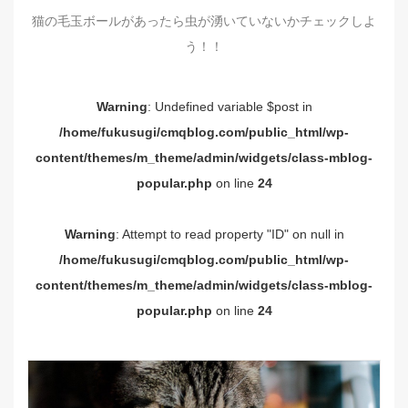
猫の毛玉ボールがあったら虫が湧いていないかチェックしよ
う！！
Warning
: Undefined variable $post in
/home/fukusugi/cmqblog.com/public_html/wp-
content/themes/m_theme/admin/widgets/class-mblog-
popular.php
on line
24
Warning
: Attempt to read property "ID" on null in
/home/fukusugi/cmqblog.com/public_html/wp-
content/themes/m_theme/admin/widgets/class-mblog-
popular.php
on line
24