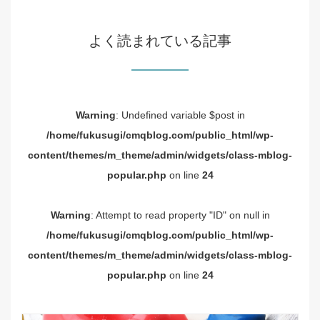
よく読まれている記事
Warning
: Undefined variable $post in
/home/fukusugi/cmqblog.com/public_html/wp-
content/themes/m_theme/admin/widgets/class-mblog-
popular.php
on line
24
Warning
: Attempt to read property "ID" on null in
/home/fukusugi/cmqblog.com/public_html/wp-
content/themes/m_theme/admin/widgets/class-mblog-
popular.php
on line
24