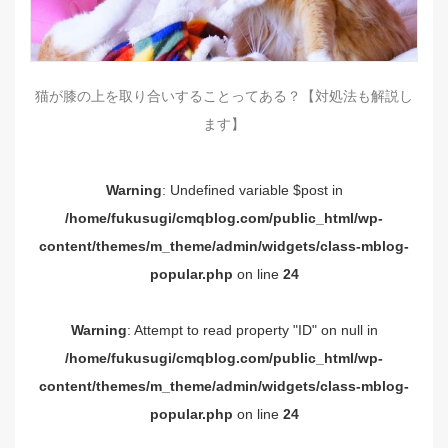
猫が膝の上を取り合いすることってある？【対処法も解説し
ます】
Warning
: Undefined variable $post in
/home/fukusugi/cmqblog.com/public_html/wp-
content/themes/m_theme/admin/widgets/class-mblog-
popular.php
on line
24
Warning
: Attempt to read property "ID" on null in
/home/fukusugi/cmqblog.com/public_html/wp-
content/themes/m_theme/admin/widgets/class-mblog-
popular.php
on line
24