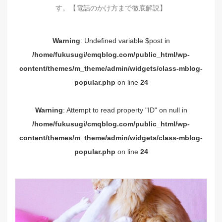
す。【電話のかけ方まで徹底解説】
Warning
: Undefined variable $post in
/home/fukusugi/cmqblog.com/public_html/wp-
content/themes/m_theme/admin/widgets/class-mblog-
popular.php
on line
24
Warning
: Attempt to read property "ID" on null in
/home/fukusugi/cmqblog.com/public_html/wp-
content/themes/m_theme/admin/widgets/class-mblog-
popular.php
on line
24