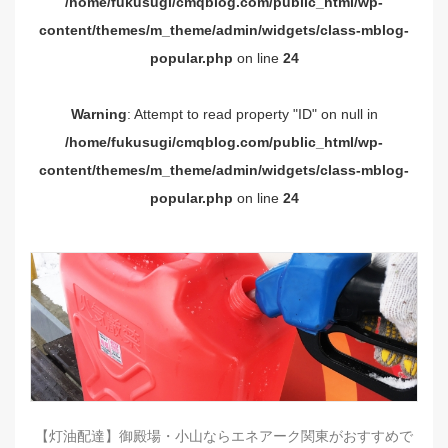
/home/fukusugi/cmqblog.com/public_html/wp-
content/themes/m_theme/admin/widgets/class-mblog-
popular.php
on line
24
Warning
: Attempt to read property "ID" on null in
/home/fukusugi/cmqblog.com/public_html/wp-
content/themes/m_theme/admin/widgets/class-mblog-
popular.php
on line
24
【灯油配達】御殿場・小山ならエネアーク関東がおすすめで