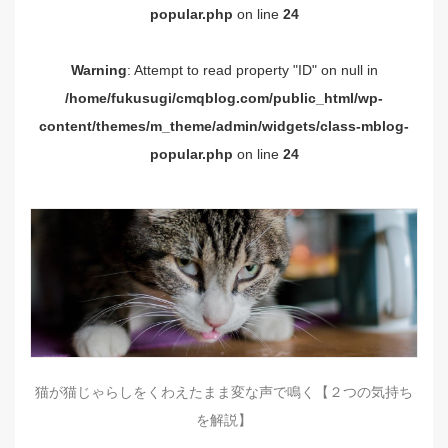
popular.php
on line
24
Warning
: Attempt to read property "ID" on null in
/home/fukusugi/cmqblog.com/public_html/wp-
content/themes/m_theme/admin/widgets/class-mblog-
popular.php
on line
24
猫が猫じゃらしをくわえたまま変な声で鳴く【２つの気持ち
を解説】