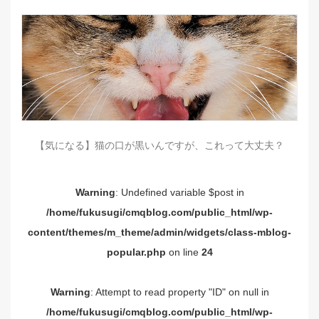
【気になる】猫の口が黒いんですが、これって大丈夫？
Warning
: Undefined variable $post in
/home/fukusugi/cmqblog.com/public_html/wp-
content/themes/m_theme/admin/widgets/class-mblog-
popular.php
on line
24
Warning
: Attempt to read property "ID" on null in
/home/fukusugi/cmqblog.com/public_html/wp-