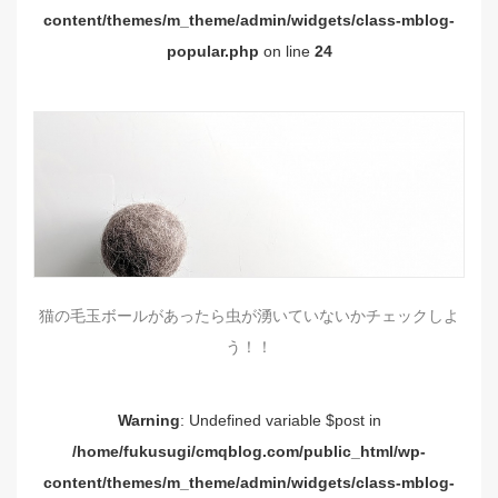
content/themes/m_theme/admin/widgets/class-mblog-
popular.php
on line
24
猫の毛玉ボールがあったら虫が湧いていないかチェックしよ
う！！
Warning
: Undefined variable $post in
/home/fukusugi/cmqblog.com/public_html/wp-
content/themes/m_theme/admin/widgets/class-mblog-