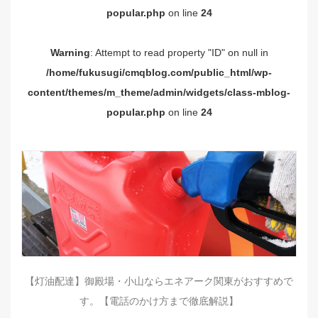
popular.php
on line
24
Warning
: Attempt to read property "ID" on null in
/home/fukusugi/cmqblog.com/public_html/wp-
content/themes/m_theme/admin/widgets/class-mblog-
popular.php
on line
24
【灯油配達】御殿場・小山ならエネアーク関東がおすすめで
す。【電話のかけ方まで徹底解説】