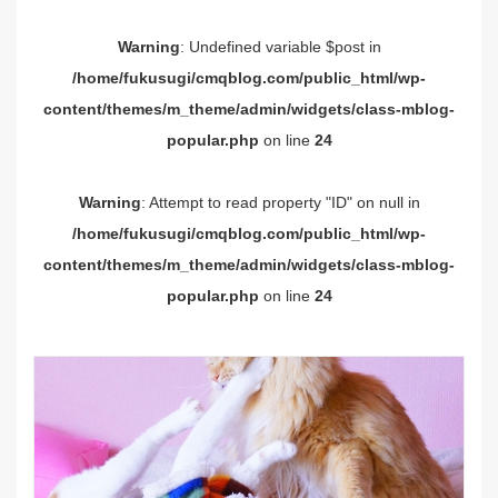
Warning
: Undefined variable $post in
/home/fukusugi/cmqblog.com/public_html/wp-
content/themes/m_theme/admin/widgets/class-mblog-
popular.php
on line
24
Warning
: Attempt to read property "ID" on null in
/home/fukusugi/cmqblog.com/public_html/wp-
content/themes/m_theme/admin/widgets/class-mblog-
popular.php
on line
24