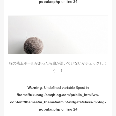
popular.php
on line
24
猫の毛玉ボールがあったら虫が湧いていないかチェックしよ
う！！
Warning
: Undefined variable $post in
/home/fukusugi/cmqblog.com/public_html/wp-
content/themes/m_theme/admin/widgets/class-mblog-
popular.php
on line
24