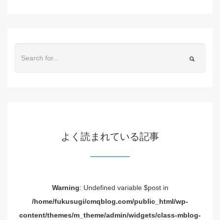
よく読まれている記事
Warning
: Undefined variable $post in
/home/fukusugi/cmqblog.com/public_html/wp-
content/themes/m_theme/admin/widgets/class-mblog-