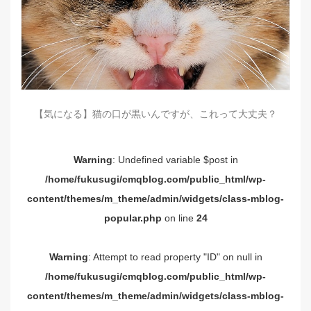
【気になる】猫の口が黒いんですが、これって大丈夫？
Warning
: Undefined variable $post in
/home/fukusugi/cmqblog.com/public_html/wp-
content/themes/m_theme/admin/widgets/class-mblog-
popular.php
on line
24
Warning
: Attempt to read property "ID" on null in
/home/fukusugi/cmqblog.com/public_html/wp-
content/themes/m_theme/admin/widgets/class-mblog-