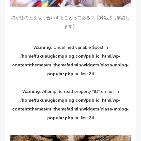
猫が膝の上を取り合いすることってある？【対処法も解説し
ます】
Warning
: Undefined variable $post in
/home/fukusugi/cmqblog.com/public_html/wp-
content/themes/m_theme/admin/widgets/class-mblog-
popular.php
on line
24
Warning
: Attempt to read property "ID" on null in
/home/fukusugi/cmqblog.com/public_html/wp-
content/themes/m_theme/admin/widgets/class-mblog-
popular.php
on line
24