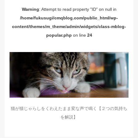
Warning
: Attempt to read property "ID" on null in
/home/fukusugi/cmqblog.com/public_html/wp-
content/themes/m_theme/admin/widgets/class-mblog-
popular.php
on line
24
猫が猫じゃらしをくわえたまま変な声で鳴く【２つの気持ち
を解説】