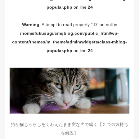
popular.php
on line
24
Warning
: Attempt to read property "ID" on null in
/home/fukusugi/cmqblog.com/public_html/wp-
content/themes/m_theme/admin/widgets/class-mblog-
popular.php
on line
24
猫が猫じゃらしをくわえたまま変な声で鳴く【２つの気持ち
を解説】