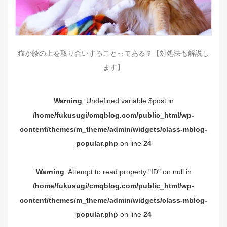
猫が膝の上を取り合いすることってある？【対処法も解説し
ます】
Warning
: Undefined variable $post in
/home/fukusugi/cmqblog.com/public_html/wp-
content/themes/m_theme/admin/widgets/class-mblog-
popular.php
on line
24
Warning
: Attempt to read property "ID" on null in
/home/fukusugi/cmqblog.com/public_html/wp-
content/themes/m_theme/admin/widgets/class-mblog-
popular.php
on line
24