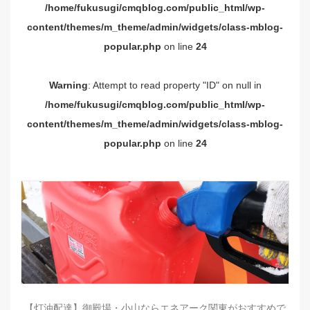
/home/fukusugi/cmqblog.com/public_html/wp-
content/themes/m_theme/admin/widgets/class-mblog-
popular.php
on line
24
Warning
: Attempt to read property "ID" on null in
/home/fukusugi/cmqblog.com/public_html/wp-
content/themes/m_theme/admin/widgets/class-mblog-
popular.php
on line
24
【灯油配達】御殿場・小山ならエネアーク関東がおすすめで