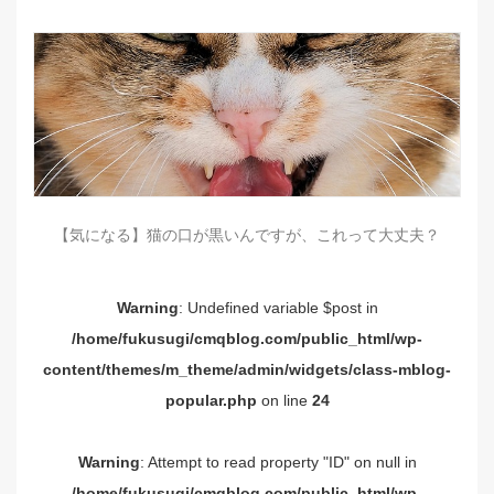
【気になる】猫の口が黒いんですが、これって大丈夫？
Warning
: Undefined variable $post in
/home/fukusugi/cmqblog.com/public_html/wp-
content/themes/m_theme/admin/widgets/class-mblog-
popular.php
on line
24
Warning
: Attempt to read property "ID" on null in
/home/fukusugi/cmqblog.com/public_html/wp-