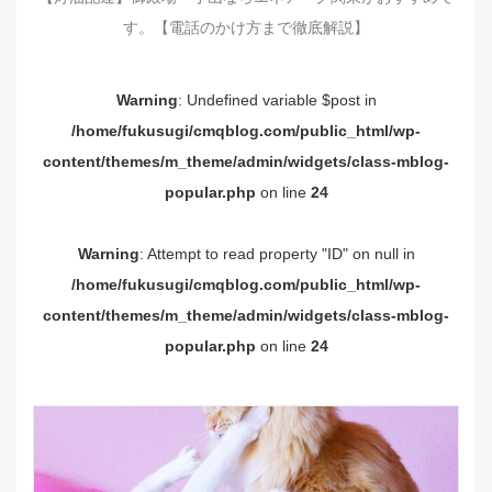
す。【電話のかけ方まで徹底解説】
Warning
: Undefined variable $post in
/home/fukusugi/cmqblog.com/public_html/wp-
content/themes/m_theme/admin/widgets/class-mblog-
popular.php
on line
24
Warning
: Attempt to read property "ID" on null in
/home/fukusugi/cmqblog.com/public_html/wp-
content/themes/m_theme/admin/widgets/class-mblog-
popular.php
on line
24