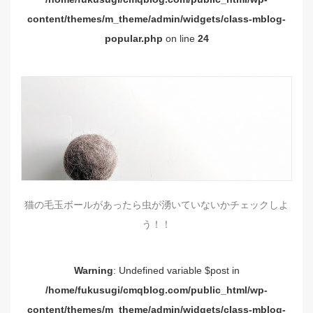
content/themes/m_theme/admin/widgets/class-mblog-
popular.php
on line
24
猫の毛玉ボールがあったら虫が湧いていないかチェックしよ
う！！
Warning
: Undefined variable $post in
/home/fukusugi/cmqblog.com/public_html/wp-
content/themes/m_theme/admin/widgets/class-mblog-