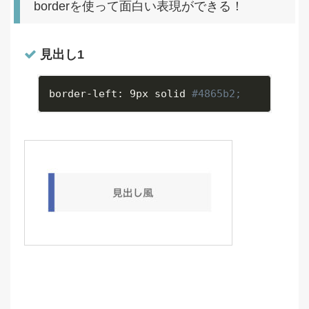
borderを使って面白い表現ができる！
見出し1
border
-
left
:
 9px solid 
#4865b2;