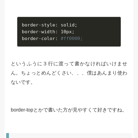
border
-
style
:
 solid
;
border
-
width
:
 10px
;
border
-
color
:
#ff0000;
というふうに３行に渡って書かなければいけませ
ん。ちょっとめんどくさい、、、僕はあんまり使わ
ないです。
border-topとかで書いた方が見やすくて好きですね。