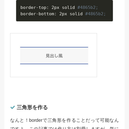
border
-
top
:
 2px solid 
#4865b2;
border
-
bottom
:
 2px solid 
#4865b2;
三角形を作る
なんと！borderで三角形を作ることだって可能なん
ですよ。この記事では作り方は割愛しますが、気に