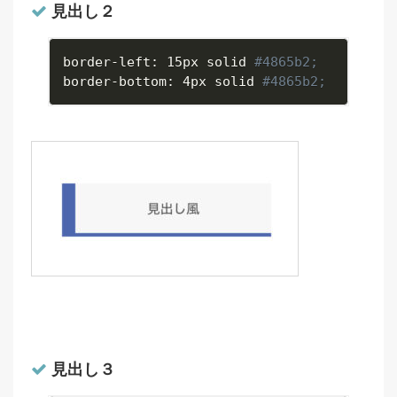
見出し２
border
-
left
:
 15px solid 
#4865b2;
border
-
bottom
:
 4px solid 
#4865b2;
見出し３