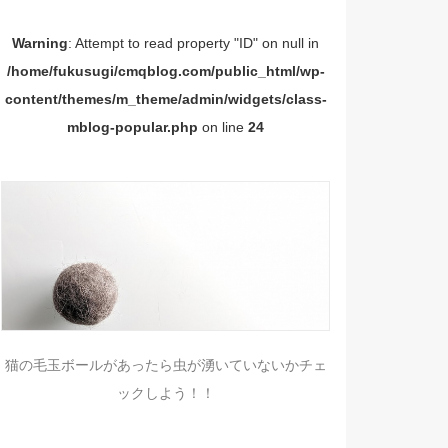
Warning
: Attempt to read property "ID" on null in
/home/fukusugi/cmqblog.com/public_html/wp-
content/themes/m_theme/admin/widgets/class-
mblog-popular.php
on line
24
猫の毛玉ボールがあったら虫が湧いていないかチェ
ックしよう！！