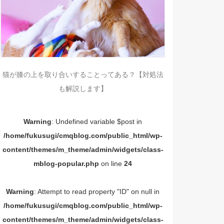
猫が膝の上を取り合いすることってある？【対処法
も解説します】
Warning
: Undefined variable $post in
/home/fukusugi/cmqblog.com/public_html/wp-
content/themes/m_theme/admin/widgets/class-
mblog-popular.php
on line
24
Warning
: Attempt to read property "ID" on null in
/home/fukusugi/cmqblog.com/public_html/wp-
content/themes/m_theme/admin/widgets/class-