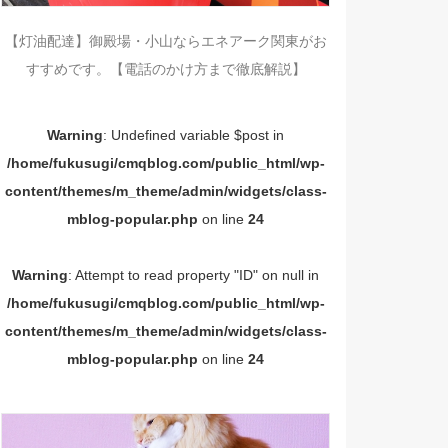
【灯油配達】御殿場・小山ならエネアーク関東がお
すすめです。【電話のかけ方まで徹底解説】
Warning
: Undefined variable $post in
/home/fukusugi/cmqblog.com/public_html/wp-
content/themes/m_theme/admin/widgets/class-
mblog-popular.php
on line
24
Warning
: Attempt to read property "ID" on null in
/home/fukusugi/cmqblog.com/public_html/wp-
content/themes/m_theme/admin/widgets/class-
mblog-popular.php
on line
24