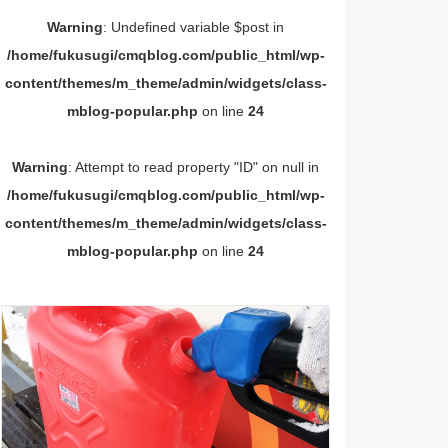
Warning
: Undefined variable $post in
/home/fukusugi/cmqblog.com/public_html/wp-
content/themes/m_theme/admin/widgets/class-
mblog-popular.php
on line
24
Warning
: Attempt to read property "ID" on null in
/home/fukusugi/cmqblog.com/public_html/wp-
content/themes/m_theme/admin/widgets/class-
mblog-popular.php
on line
24