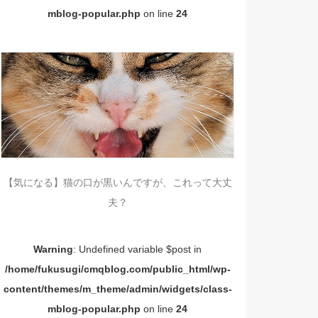
mblog-popular.php
on line
24
【気になる】猫の口が黒いんですが、これって大丈
夫？
Warning
: Undefined variable $post in
/home/fukusugi/cmqblog.com/public_html/wp-
content/themes/m_theme/admin/widgets/class-
mblog-popular.php
on line
24