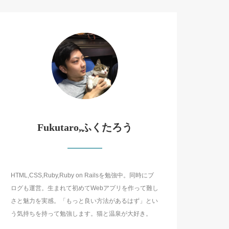
Fukutaro,ふくたろう
HTML,CSS,Ruby,Ruby on Railsを勉強中。同時にブ
ログも運営。生まれて初めてWebアプリを作って難し
さと魅力を実感。「もっと良い方法があるはず」とい
う気持ちを持って勉強します。猫と温泉が大好き。